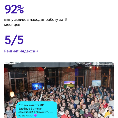
92%
выпускников находят работу за 6 
месяцев
5/5
Рейтинг Яндекса
Это мы вместе ДР
Эльбрус Буткемп
отмечаем! Комьюнити —
наша сила