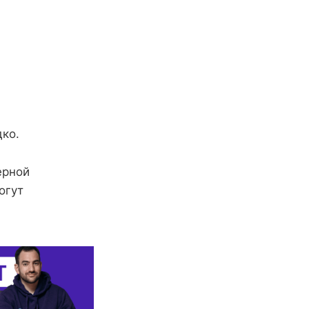
дко.
ерной
огут