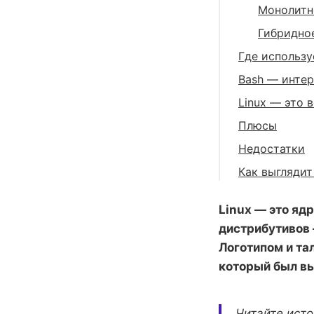
Монолитно
Гибридное
Где использу
Веб-серв
Bash — инте
Мобильны
Linux — это 
Суперком
Плюсы
Транспор
Недостатки
Как выглядит
Linux — это яд
дистрибутивов 
Логотипом и та
который был вы
Читайте исто