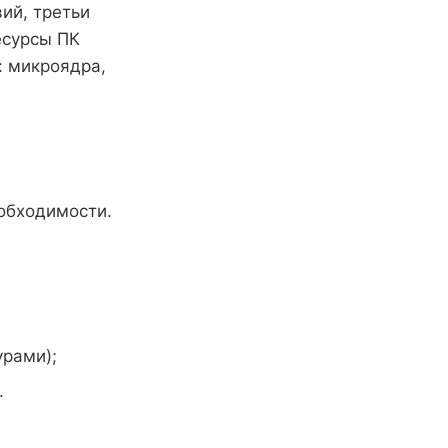
ий, третьи
есурсы ПК
: микроядра,
обходимости.
урами);
.