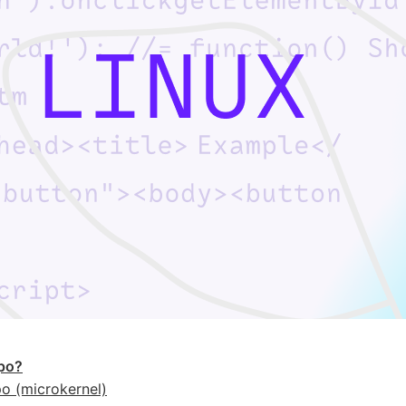
ро?
 (microkernel)