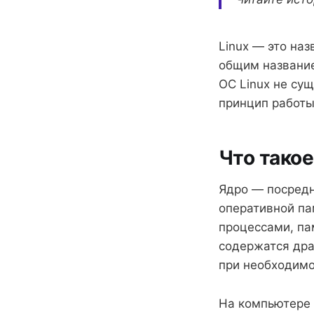
Linux — это наз
общим название
ОС Linux не су
принцип работы
Что такое
Ядро — посредн
оперативной па
процессами, па
содержатся дра
при необходимо
На компьютере 