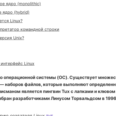
е ядро (monolithic)
 ядро (hybrid)
ется Linux?
еры
рпретатор командной строки
е устройства
версия Unix?
пьютеры
т и авиация
 интерфейс Linux
ро операционной системы (ОС). Существует множе
— наборов файлов, которые выполняют определенн
лисманом является пингвин Tux с лапками и клювом
бран разработчиками Линусом Торвальдсом в 1996
рию создателя Linux
тут
.