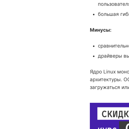
пользовател
большая гиб
Минусы:
сравнительн
драйверы вы
Ядро Linux мон
архитектуры. О
загружаться ил