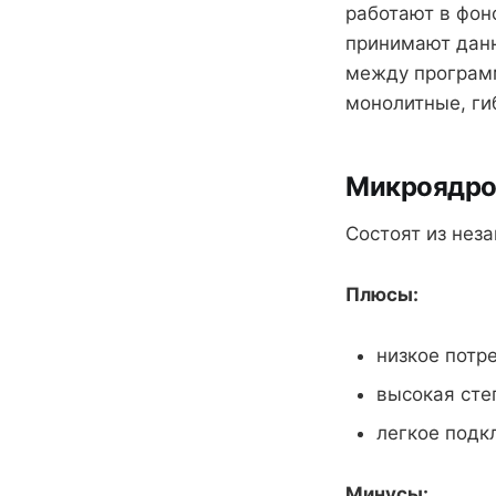
работают в фон
принимают данн
между программ
монолитные, ги
Микроядро 
Состоят из нез
Плюсы:
низкое потр
высокая сте
легкое подк
Минусы: