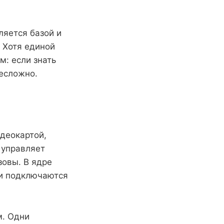
ляется базой и
 Хотя единой
м: если знать
несложно.
деокартой,
 управляет
зовы. В ядре
ли подключаются
м. Одни