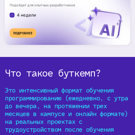
Подойдет для опытных разработчиков
4 недели
ПОДРОБНЕЕ
Что такое буткемп?
Это интенсивный формат обучения
программированию (ежедневно, с утра
до вечера, на протяжении трех
месяцев в кампусе и онлайн формате)
на реальных проектах с
трудоустройством после обучения