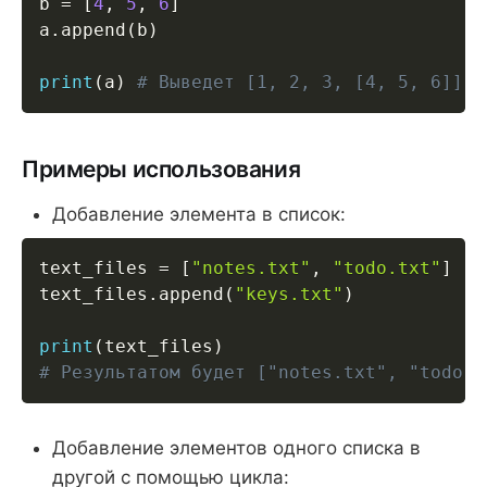
b 
=
[
4
,
5
,
6
]
a
.
append
(
b
)
print
(
a
)
# Выведет [1, 2, 3, [4, 5, 6]]
Примеры использования
Добавление элемента в список:
text_files 
=
[
"notes.txt"
,
"todo.txt"
]
text_files
.
append
(
"keys.txt"
)
print
(
text_files
)
# Результатом будет ["notes.txt", "todo.t
Добавление элементов одного списка в
другой с помощью цикла: