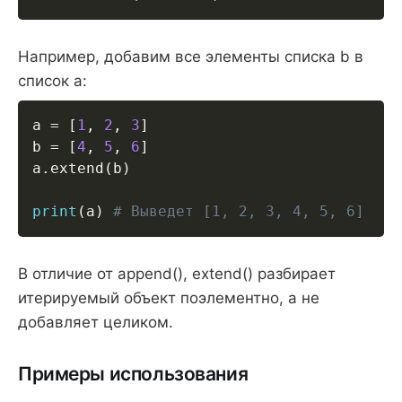
Например, добавим все элементы списка b в
список a:
a 
=
[
1
,
2
,
3
]
b 
=
[
4
,
5
,
6
]
a
.
extend
(
b
)
print
(
a
)
# Выведет [1, 2, 3, 4, 5, 6]
В отличие от append(), extend() разбирает
итерируемый объект поэлементно, а не
добавляет целиком.
Примеры использования