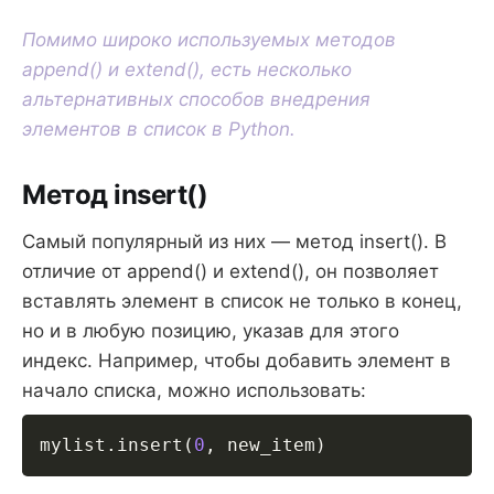
Помимо широко используемых методов
append() и extend(), есть несколько
альтернативных способов внедрения
элементов в список в Python.
Метод insert()
Самый популярный из них — метод insert(). В
отличие от append() и extend(), он позволяет
вставлять элемент в список не только в конец,
но и в любую позицию, указав для этого
индекс. Например, чтобы добавить элемент в
начало списка, можно использовать:
mylist
.
insert
(
0
,
 new_item
)