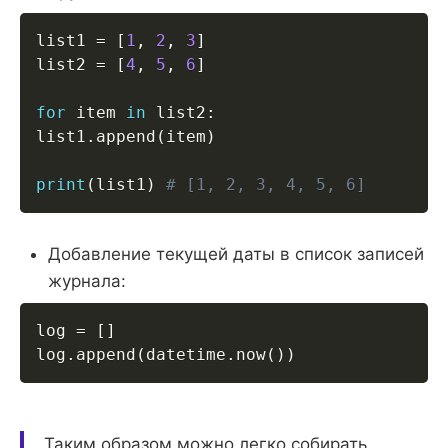
list1 
=
[
1
,
2
,
3
]
list2 
=
[
4
,
5
,
6
]
for
 item 
in
 list2
:
list1
.
append
(
item
)
print
(
list1
)
# [1, 2, 3, 4, 5, 6]
Добавление текущей даты в список записей
журнала:
log 
=
[
]
log
.
append
(
datetime
.
now
(
)
)
Таким образом можно легко собирать