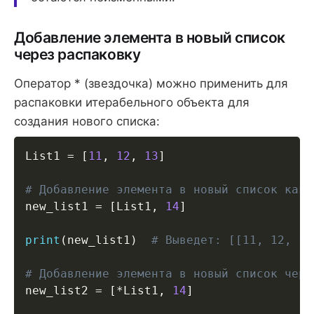
Добавление элемента в новый список
через распаковку
Оператор * (звездочка) можно применить для
распаковки итерабельного объекта для
создания нового списка:
List1 
=
[
11
,
12
,
13
]
# Добавление элемента в новый список как 
new_list1 
=
[
List1
,
14
]
print
(
new_list1
)
# Выведет: [[11, 12, 13
# Добавление элемента в новый список чере
new_list2 
=
[
*
List1
,
14
]