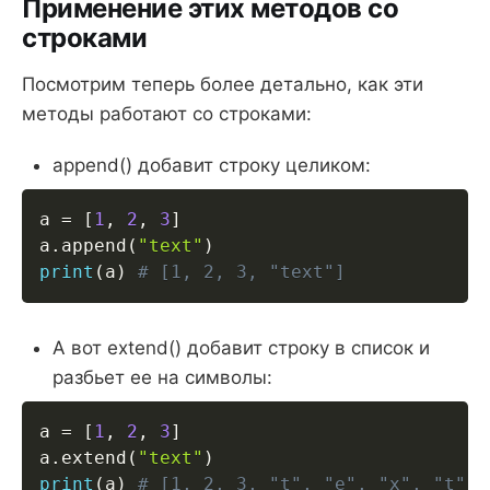
Применение этих методов со
строками
Посмотрим теперь более детально, как эти
методы работают со строками:
append() добавит строку целиком:
a 
=
[
1
,
2
,
3
]
a
.
append
(
"text"
)
print
(
a
)
# [1, 2, 3, "text"]
А вот extend() добавит строку в список и
разбьет ее на символы:
a 
=
[
1
,
2
,
3
]
a
.
extend
(
"text"
)
print
(
a
)
# [1, 2, 3, "t", "e", "x", "t"]