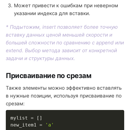
Может привести к ошибкам при неверном
указании индекса для вставки.
* Подытожим, insert позволяет более точную
вставку данных ценой меньшей скорости и
большей сложности по сравнению с append или
extend. Выбор метода зависит от конкретной
задачи и структуры данных.
Присваивание по срезам
Также элементы можно эффективно вставлять
в нужные позиции, используя присваивание по
срезам:
mylist 
=
[
]
new_item1 
=
'a'