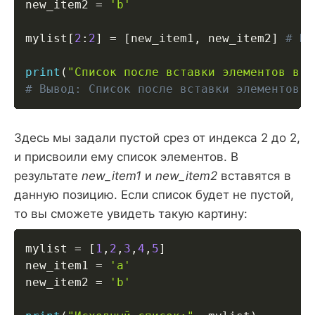
new_item2 
=
'b'
mylist
[
2
:
2
]
=
[
new_item1
,
 new_item2
]
# На
print
(
"Список после вставки элементов в н
# Вывод: Список после вставки элементов в
Здесь мы задали пустой срез от индекса 2 до 2,
и присвоили ему список элементов. В
результате
new_item1
и
new_item2
вставятся в
данную позицию. Если список будет не пустой,
то вы сможете увидеть такую картину:
mylist 
=
[
1
,
2
,
3
,
4
,
5
]
new_item1 
=
'a'
new_item2 
=
'b'