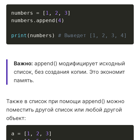
numbers 
=
[
1
,
2
,
3
]
numbers
.
append
(
4
)
print
(
numbers
)
# Выведет [1, 2, 3, 4]
Важно:
append() модифицирует исходный
список, без создания копии. Это экономит
память.
Также в список при помощи append() можно
поместить другой список или любой другой
объект:
a 
=
[
1
,
2
,
3
]