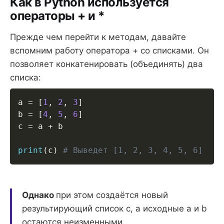
Как в Python используется
операторы + и *
Прежде чем перейти к методам, давайте
вспомним работу оператора + со списками. Он
позволяет конкатенировать (объединять) два
списка:
a 
=
[
1
,
2
,
3
]
b 
=
[
4
,
5
,
6
]
c 
=
 a 
+
 b

print
(
c
)
# Выведет [1, 2, 3, 4, 5, 6]
Однако
при этом создаётся новый
результирующий список c, а исходные a и b
остаются неизменными.