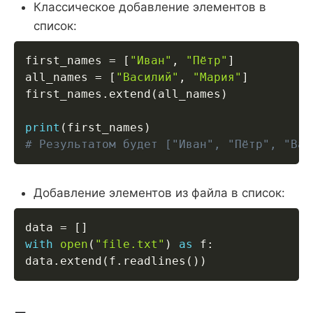
Классическое добавление элементов в
список:
first_names 
=
[
"Иван"
,
"Пётр"
]
all_names 
=
[
"Василий"
,
"Мария"
]
first_names
.
extend
(
all_names
)
print
(
first_names
)
# Результатом будет ["Иван", "Пётр", "Вас
Добавление элементов из файла в список:
data 
=
[
]
with
open
(
"file.txt"
)
as
 f
:
data
.
extend
(
f
.
readlines
(
)
)