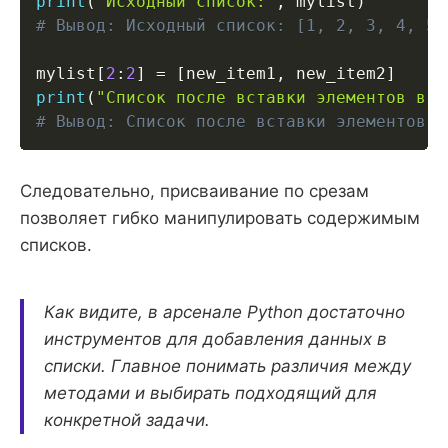
print
(
"Исходный список:"
,
 mylist
)
# Вывод: Исходный список: [1, 2, 3, 4, 5]
mylist
[
2
:
2
]
=
[
new_item1
,
 new_item2
]
print
(
"Список после вставки элементов в н
# Вывод: Список после вставки элементов в
Следовательно, присваивание по срезам
позволяет гибко манипулировать содержимым
списков.
Как видите, в арсенале Python достаточно
инструментов для добавления данных в
списки. Главное понимать различия между
методами и выбирать подходящий для
конкретной задачи.