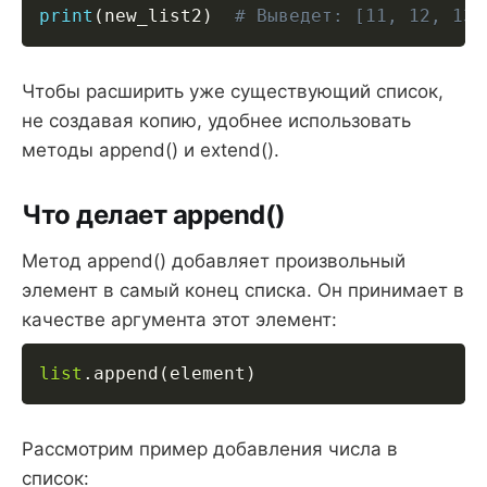
print
(
new_list2
)
# Выведет: [11, 12, 13,
Чтобы расширить уже существующий список,
не создавая копию, удобнее использовать
методы append() и extend().
Что делает append()
Метод append() добавляет произвольный
элемент в самый конец списка. Он принимает в
качестве аргумента этот элемент:
list
.
append
(
element
)
Рассмотрим пример добавления числа в
список: