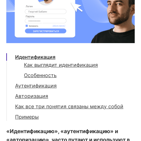
Идентификация
Как выглядит идентификация
Особенность
Аутентификация
В чем суть
Авторизация
Особенность
Что это значит
Как все три понятия связаны между собой
Двухфакторная аутентификация
Что еще важно знать об авторизации
Примеры
Плагины для двухфакторной
«Идентификацию», «аутентификацию» и
аутентификации
«авторизацию», часто путают и используют в