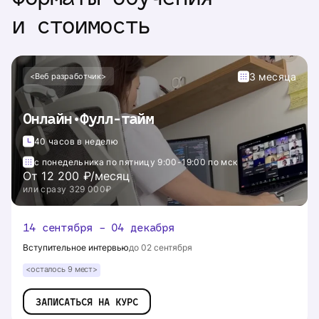
и стоимость
3 месяца
<Веб разработчик>
Онлайн•Фулл-тайм
40 часов в неделю
с понедельника по пятницу 9:00-19:00 по мск
От 12 200 ₽/месяц
или сразу 329 000₽
14 сентября – 04 декабря
Вступительное интервью
до
02 сентября
<осталось 9 мест>
ЗАПИСАТЬСЯ НА КУРС